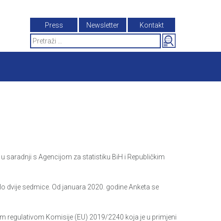
Press
Newsletter
Kontakt
Search
for:
 u saradnji s Agencijom za statistiku BiH i Republičkim
alo dvije sedmice. Od januara 2020. godine Anketa se
 regulativom Komisije (EU) 2019/2240 koja je u primjeni