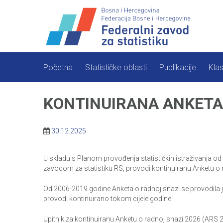
Skip
to
content
Početna
Statističke oblasti
Publikacije
Klas
KONTINUIRANA ANKETA 
30.12.2025
U skladu s Planom provođenja statističkih istraživanja od 
zavodom za statistiku RS, provodi kontinuiranu Anketu o ra
Od 2006-2019 godine Anketa o radnoj snazi se provodila je
provodi kontinuirano tokom cijele godine.
Upitnik za kontinuiranu Anketu o radnoj snazi 2026 (ARS