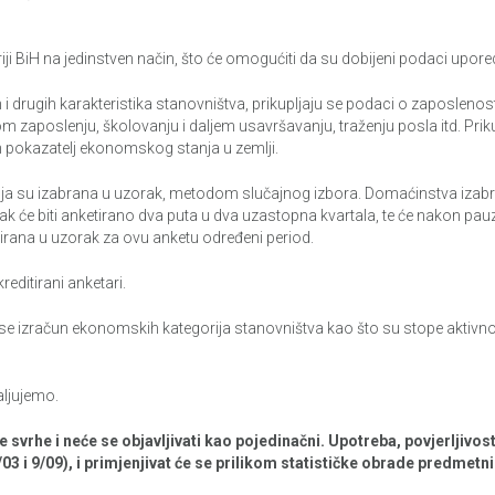
toriji BiH na jedinstven način, što će omogućiti da su dobijeni podaci up
drugih karakteristika stanovništva, prikupljaju se podaci o zaposlenos
 zaposlenju, školovanju i daljem usavršavanju, traženju posla itd. Prik
n pokazatelj ekonomskog stanja u zemlji.
ja su izabrana u uzorak, metodom slučajnog izbora. Domaćinstva izabrana
e biti anketirano dva puta u dva uzastopna kvartala, te će nakon pauz
birana u uzorak za ovu anketu određeni period.
editirani anketari.
 izračun ekonomskih kategorija stanovništva kao što su stope aktivnosti
aljujemo.
ke svrhe i neće se objavljivati kao pojedinačni. Upotreba, povjerljivo
/03 i 9/09), i primjenjivat će se prilikom statističke obrade predmetn