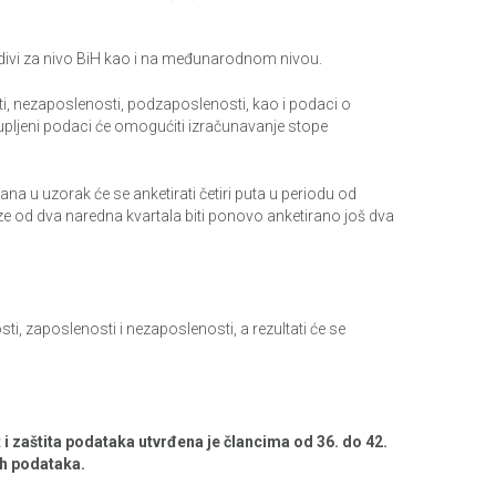
oredivi za nivo BiH kao i na međunarodnom nivou.
ti, nezaposlenosti, podzaposlenosti, kao i podaci o
upljeni podaci će omogućiti izračunavanje stope
 u uzorak će se anketirati četiri puta u periodu od
e od dva naredna kvartala biti ponovo anketirano još dva
, zaposlenosti i nezaposlenosti, a rezultati će se
st i zaštita podataka utvrđena je člancima od 36. do 42.
ih podataka.