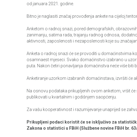
od januara 2021. godine.
Bitno je naglasiti značaj provođenja ankete na cijeloj teri
Anketom o radnoj snazi, pored demografskih, obrazovnih i 
zanimanju, satima rada, trajanju radnog odnosa, dodatnom
aktivnosti, zaposlenosti i nezaposlenosti koje su značaja
Anketa o radnoj snazi će se provoditi u domaćinstvima ko
osamnaest mjeseci. Svako domaćinstvo izabrano u uzorak ć
puta. Nakon četiri ponavljanja domaćinstva neće više biti 
Anketiranje uzorkom izabranih domaćinstava, izvršiti će akr
Na osnovu podataka prikupljenih ovom anketom, vršit će se
publikovati u kvartalnim i godišnjem saopćenju.
Za vašu kooperativnost i razumijevanje unaprijed se zahv
Prikupljeni podaci koristit će se isključivo za statistič
Zakona o statistici u FBiH (Službene novine FBiH br. 63