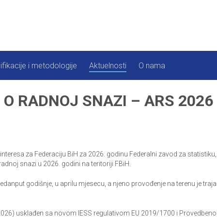
ifikacije i metodologije
Aktuelnosti
O nama
O RADNOJ SNAZI – ARS 2026
interesa za Federaciju BiH za 2026. godinu Federalni zavod za statistiku,
dnoj snazi u 2026. godini na teritoriji FBiH.
danput godišnje, u aprilu mjesecu, a njeno provođenje na terenu je traj
 2026) usklađen sa novom IESS regulativom EU 2019/1700 i Provedbenom