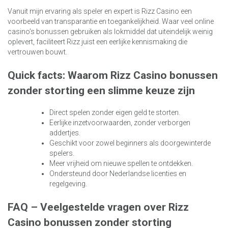
Vanuit mijn ervaring als speler en expert is Rizz Casino een
voorbeeld van transparantie en toegankelijkheid. Waar veel online
casino’s bonussen gebruiken als lokmiddel dat uiteindelijk weinig
oplevert, faciliteert Rizz juist een eerlijke kennismaking die
vertrouwen bouwt.
Quick facts: Waarom Rizz Casino bonussen
zonder storting een slimme keuze zijn
Direct spelen zonder eigen geld te storten.
Eerlijke inzetvoorwaarden, zonder verborgen
addertjes.
Geschikt voor zowel beginners als doorgewinterde
spelers.
Meer vrijheid om nieuwe spellen te ontdekken.
Ondersteund door Nederlandse licenties en
regelgeving.
FAQ – Veelgestelde vragen over Rizz
Casino bonussen zonder storting