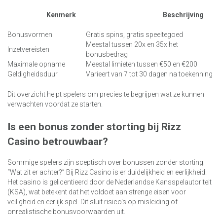
Kenmerk
Beschrijving
Bonusvormen
Gratis spins, gratis speeltegoed
Meestal tussen 20x en 35x het
Inzetvereisten
bonusbedrag
Maximale opname
Meestal limieten tussen €50 en €200
Geldigheidsduur
Varieert van 7 tot 30 dagen na toekenning
Dit overzicht helpt spelers om precies te begrijpen wat ze kunnen
verwachten voordat ze starten.
Is een bonus zonder storting bij Rizz
Casino betrouwbaar?
Sommige spelers zijn sceptisch over bonussen zonder storting:
“Wat zit er achter?” Bij Rizz Casino is er duidelijkheid en eerlijkheid.
Het casino is gelicentieerd door de Nederlandse Kansspelautoriteit
(KSA), wat betekent dat het voldoet aan strenge eisen voor
veiligheid en eerlijk spel. Dit sluit risico's op misleiding of
onrealistische bonusvoorwaarden uit.