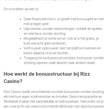
De voordelen op een rij:
Geen financieel risico: je speelt met bonusgeld en niet
met je eigen geld.
Uitproberen zonder verplichtingen: ontdek de spellen
en interface zonder storting.
Mogelijkheid tot echte winst: ook al is het gratis, je
kunt wel echt geld verdienen.
Vertrouwen opbouwen: leer het platform kennen en
beslis daarna of je wil storten.
Toegang tot exclusieve promoties: bonussen zonder
storting openen vaak deuren naar andere deals.
Hoe werkt de bonusstructuur bij Rizz
Casino?
Rizz Casino biedt verschillende soorten bonussen zonder storting,
elk met hun eigen inzetvereisten en limieten. Deze transparantie en
flexibiliteit maken het aantrekkelijk en betrouwbaar. Hieronder zie je
een overzicht van veelvoorkomende attributen van deze bonussen: