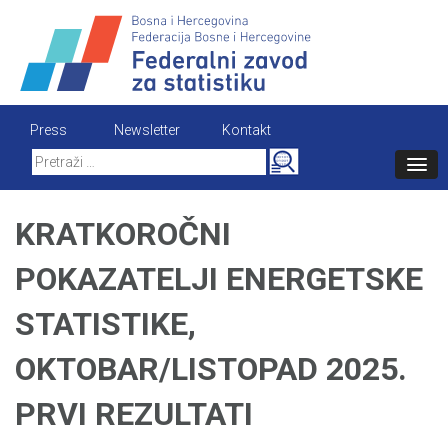
Skip
to
content
Press
Newsletter
Kontakt
Search
for:
KRATKOROČNI
POKAZATELJI ENERGETSKE
STATISTIKE,
OKTOBAR/LISTOPAD 2025.
PRVI REZULTATI