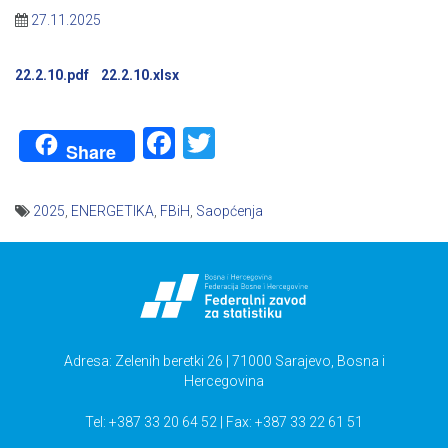
27.11.2025
22.2.10.pdf
22.2.10.xlsx
Facebook
Twitter
Share
2025
,
ENERGETIKA
,
FBiH
,
Saopćenja
Navigacija
članaka
Adresa: Zelenih beretki 26 | 71000 Sarajevo, Bosna i
Hercegovina
Tel: +387 33 20 64 52 | Fax: +387 33 22 61 51