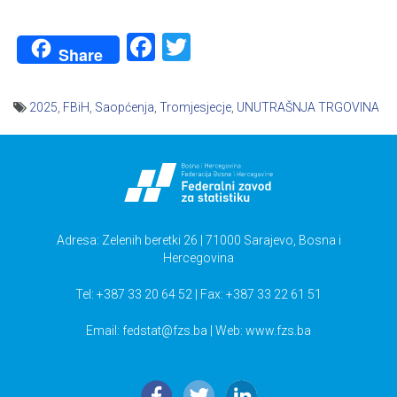
Facebook
Twitter
Share
2025
,
FBiH
,
Saopćenja
,
Tromjesjecje
,
UNUTRAŠNJA TRGOVINA
Navigacija
članaka
Adresa: Zelenih beretki 26 | 71000 Sarajevo, Bosna i
Hercegovina
Tel: +387 33 20 64 52 | Fax: +387 33 22 61 51
Email:
fedstat@fzs.ba
| Web: www.fzs.ba