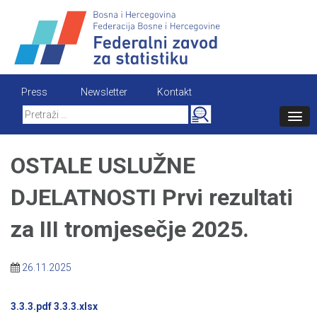
Skip
to
content
Press
Newsletter
Kontakt
Search
for:
OSTALE USLUŽNE
DJELATNOSTI Prvi rezultati
za III tromjesečje 2025.
26.11.2025
3.3.3.pdf
3.3.3.xlsx