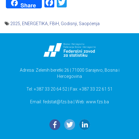
Facebook
Twitter
Share
2025
,
ENERGETIKA
,
FBiH
,
Godisnji
,
Saopćenja
Navigacija
članaka
Adresa: Zelenih beretki 26 | 71000 Sarajevo, Bosna i
Hercegovina
Tel: +387 33 20 64 52 | Fax: +387 33 22 61 51
Email:
fedstat@fzs.ba
| Web: www.fzs.ba