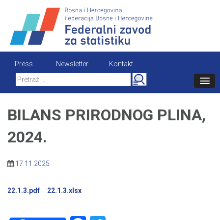
Skip
to
content
Press
Newsletter
Kontakt
Search
for:
BILANS PRIRODNOG PLINA,
2024.
17.11.2025
22.1.3.pdf
22.1.3.xlsx