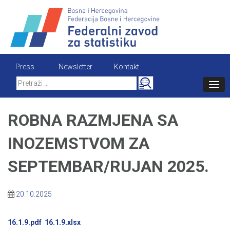
Skip
to
content
Press
Newsletter
Kontakt
Search
for:
ROBNA RAZMJENA SA
INOZEMSTVOM ZA
SEPTEMBAR/RUJAN 2025.
20.10.2025
16.1.9.pdf
16.1.9.xlsx