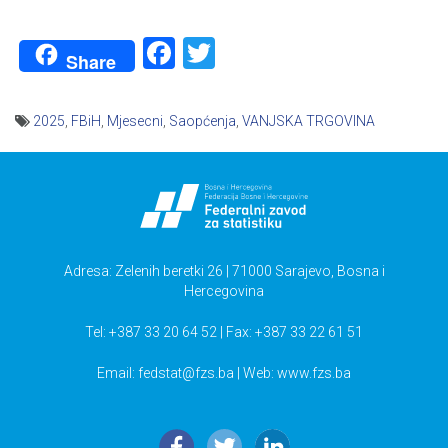
Facebook
Twitter
Share
2025
,
FBiH
,
Mjesecni
,
Saopćenja
,
VANJSKA TRGOVINA
Navigacija
članaka
Adresa: Zelenih beretki 26 | 71000 Sarajevo, Bosna i
Hercegovina
Tel: +387 33 20 64 52 | Fax: +387 33 22 61 51
Email:
fedstat@fzs.ba
| Web: www.fzs.ba