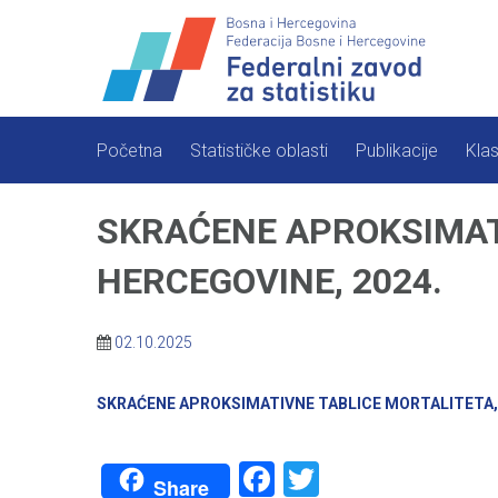
Skip
to
content
Početna
Statističke oblasti
Publikacije
Klas
SKRAĆENE APROKSIMATI
HERCEGOVINE, 2024.
02.10.2025
SKRAĆENE APROKSIMATIVNE TABLICE MORTALITETA, 
Facebook
Twitter
Share