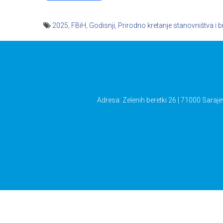
2025
,
FBiH
,
Godisnji
,
Prirodno kretanje stanovništva i b
Navigacija
članaka
Adresa: Zelenih beretki 26 | 71000 Saraje