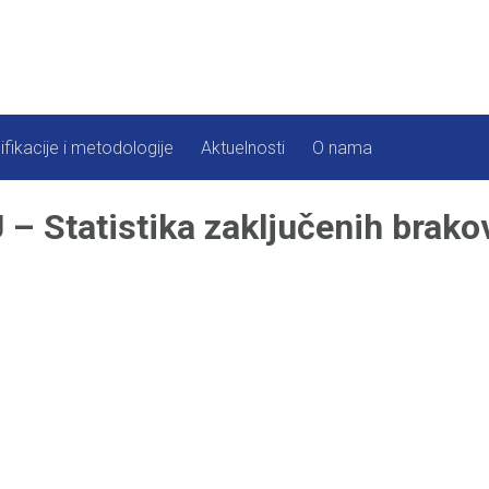
ifikacije i metodologije
Aktuelnosti
O nama
 Statistika zaključenih brakov