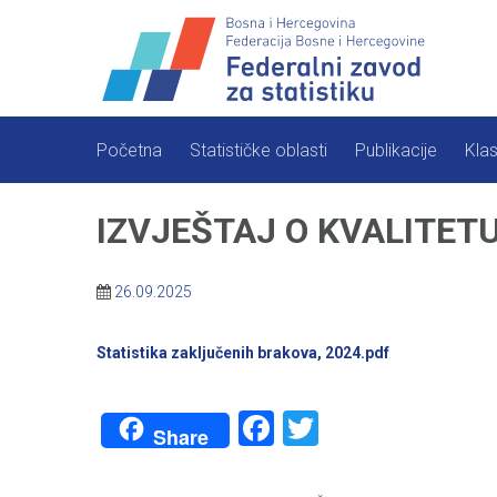
Skip
to
content
Početna
Statističke oblasti
Publikacije
Klas
IZVJEŠTAJ O KVALITETU –
26.09.2025
Statistika zaključenih brakova, 2024.pdf
Facebook
Twitter
Share