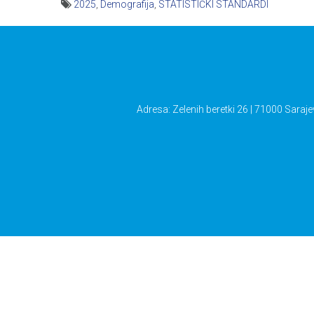
2025
,
Demografija
,
STATISTIČKI STANDARDI
Navigacija
članaka
Adresa: Zelenih beretki 26 | 71000 Saraje