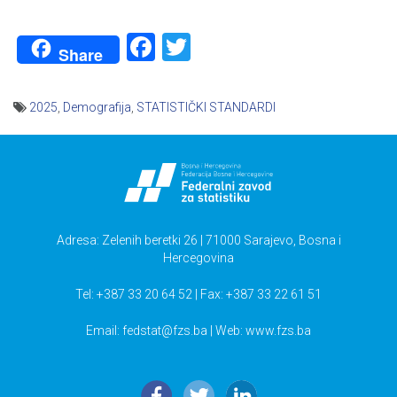
Facebook
Twitter
Share
2025
,
Demografija
,
STATISTIČKI STANDARDI
Navigacija
članaka
Adresa: Zelenih beretki 26 | 71000 Sarajevo, Bosna i
Hercegovina
Tel: +387 33 20 64 52 | Fax: +387 33 22 61 51
Email:
fedstat@fzs.ba
| Web: www.fzs.ba