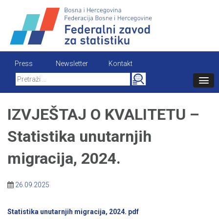
Skip
to
content
Press
Newsletter
Kontakt
Search
for:
IZVJEŠTAJ O KVALITETU –
Statistika unutarnjih
migracija, 2024.
26.09.2025
Statistika unutarnjih migracija, 2024. pdf