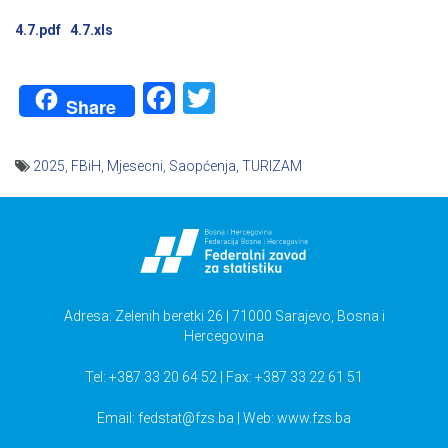
4.7.pdf
4.7.xls
Facebook
Twitter
Share
2025
,
FBiH
,
Mjesecni
,
Saopćenja
,
TURIZAM
Navigacija
članaka
Adresa: Zelenih beretki 26 | 71000 Sarajevo, Bosna i
Hercegovina
Tel: +387 33 20 64 52 | Fax: +387 33 22 61 51
Email:
fedstat@fzs.ba
| Web: www.fzs.ba