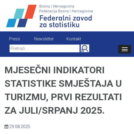
Skip
to
content
Press
Newsletter
Kontakt
Search
for:
MJESEČNI INDIKATORI
STATISTIKE SMJEŠTAJA U
TURIZMU, PRVI REZULTATI
ZA JULI/SRPANJ 2025.
29.08.2025