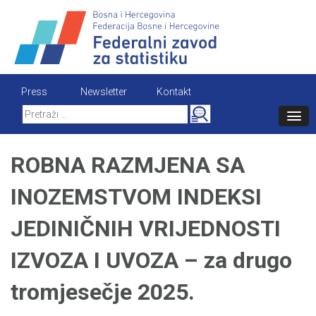
Skip
to
content
Press
Newsletter
Kontakt
Search
for:
ROBNA RAZMJENA SA
INOZEMSTVOM INDEKSI
JEDINIČNIH VRIJEDNOSTI
IZVOZA I UVOZA – za drugo
tromjesečje 2025.