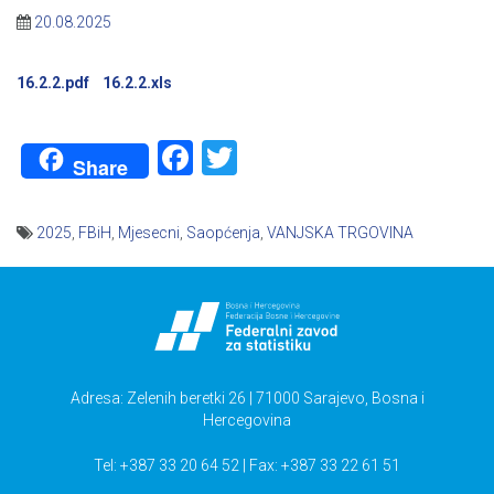
20.08.2025
16.2.2.pdf
16.2.2.xls
Facebook
Twitter
Share
2025
,
FBiH
,
Mjesecni
,
Saopćenja
,
VANJSKA TRGOVINA
Navigacija
članaka
Adresa: Zelenih beretki 26 | 71000 Sarajevo, Bosna i
Hercegovina
Tel: +387 33 20 64 52 | Fax: +387 33 22 61 51