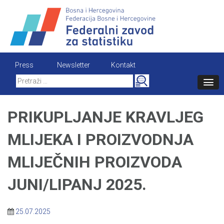
Skip
to
content
Press
Newsletter
Kontakt
Search
for:
PRIKUPLJANJE KRAVLJEG
MLIJEKA I PROIZVODNJA
MLIJEČNIH PROIZVODA
JUNI/LIPANJ 2025.
25.07.2025