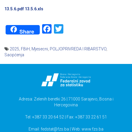
13.5.6.pdf
13.5.6.xls
Facebook
Twitter
Share
2025
,
FBiH
,
Mjesecni
,
POLJOPRIVREDA I RIBARSTVO
,
Saopćenja
Navigacija
članaka
Adresa: Zelenih beretki 26 | 71000 Sarajevo, Bosna i
Hercegovina
Tel: +387 33 20 64 52 | Fax: +387 33 22 61 51
Email:
fedstat@fzs.ba
| Web: www.fzs.ba