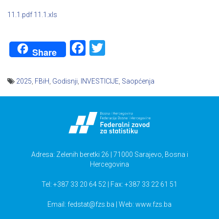
11.1.pdf
11.1.xls
Facebook
Twitter
Share
2025
,
FBiH
,
Godisnji
,
INVESTICIJE
,
Saopćenja
Navigacija
članaka
Adresa: Zelenih beretki 26 | 71000 Sarajevo, Bosna i
Hercegovina
Tel: +387 33 20 64 52 | Fax: +387 33 22 61 51
Email:
fedstat@fzs.ba
| Web: www.fzs.ba