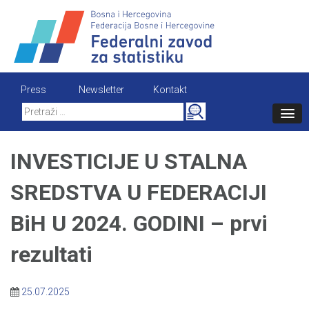
Skip
to
content
Press
Newsletter
Kontakt
Search
for:
INVESTICIJE U STALNA
SREDSTVA U FEDERACIJI
BiH U 2024. GODINI – prvi
rezultati
25.07.2025