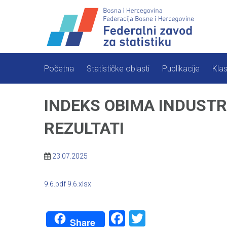
Skip
to
content
Početna
Statističke oblasti
Publikacije
Klas
INDEKS OBIMA INDUSTRI
REZULTATI
23.07.2025
9.6.pdf
9.6.xlsx
Facebook
Twitter
Share