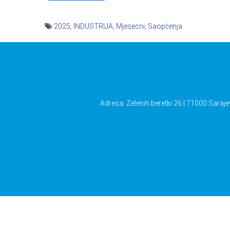
2025
,
INDUSTRIJA
,
Mjesecni
,
Saopćenja
Navigacija
članaka
Adresa: Zelenih beretki 26 | 71000 Saraje