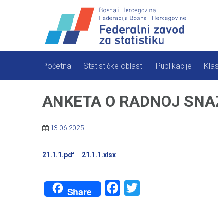
Skip
to
content
Početna
Statističke oblasti
Publikacije
Klas
ANKETA O RADNOJ SNAZ
13.06.2025
21.1.1.pdf
21.1.1.xlsx
Facebook
Twitter
Share