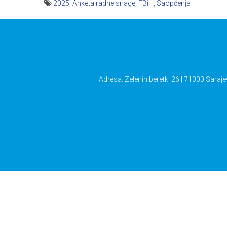
2025
,
Anketa radne snage
,
FBiH
,
Saopćenja
Navigacija
članaka
Adresa: Zelenih beretki 26 | 71000 Saraje