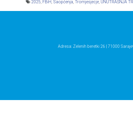
2025
,
FBiH
,
Saopćenja
,
Tromjesjecje
,
UNUTRAŠNJA T
Navigacija
članaka
Adresa: Zelenih beretki 26 | 71000 Saraje