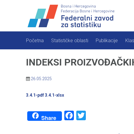
Skip
to
content
Početna
Statističke oblasti
Publikacije
Klas
INDEKSI PROIZVOĐAČKIH U
26.05.2025
3.4.1-pdf
3.4.1-xlsx
Facebook
Twitter
Share