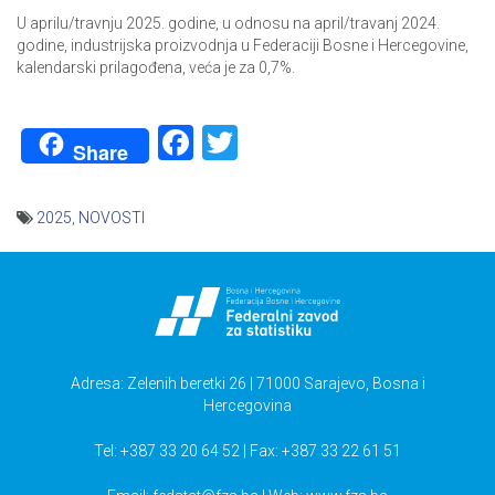
U aprilu/travnju 2025. godine, u odnosu na april/travanj 2024.
godine, industrijska proizvodnja u Federaciji Bosne i Hercegovine,
kalendarski prilagođena, veća je za 0,7%.
Facebook
Twitter
Share
2025
,
NOVOSTI
Navigacija
članaka
Adresa: Zelenih beretki 26 | 71000 Sarajevo, Bosna i
Hercegovina
Tel: +387 33 20 64 52 | Fax: +387 33 22 61 51