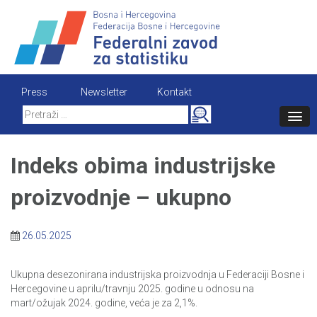
Skip
to
content
Press
Newsletter
Kontakt
Search
for:
Indeks obima industrijske
proizvodnje – ukupno
26.05.2025
Ukupna desezonirana industrijska proizvodnja u Federaciji Bosne i
Hercegovine u aprilu/travnju 2025. godine u odnosu na
mart/ožujak 2024. godine, veća je za 2,1%.