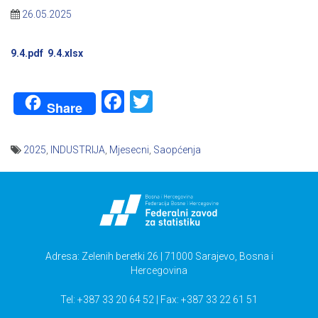
26.05.2025
9.4.pdf
9.4.xlsx
Facebook
Twitter
Share
2025
,
INDUSTRIJA
,
Mjesecni
,
Saopćenja
Navigacija
članaka
Adresa: Zelenih beretki 26 | 71000 Sarajevo, Bosna i
Hercegovina
Tel: +387 33 20 64 52 | Fax: +387 33 22 61 51