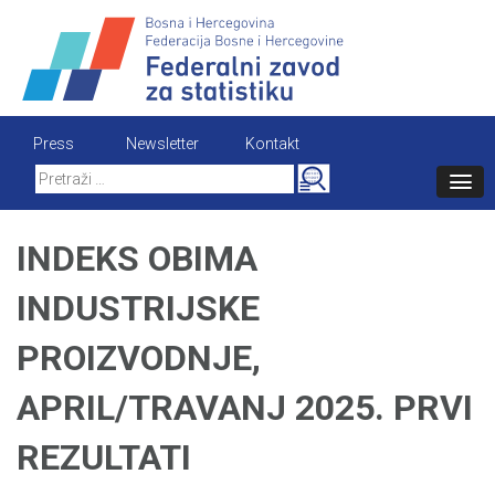
Skip
to
content
Press
Newsletter
Kontakt
Search
for:
INDEKS OBIMA
INDUSTRIJSKE
PROIZVODNJE,
APRIL/TRAVANJ 2025. PRVI
REZULTATI