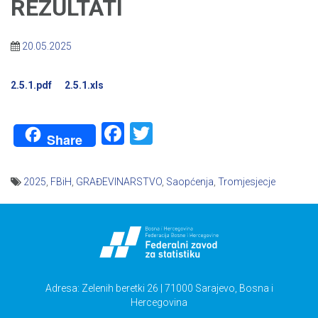
REZULTATI
20.05.2025
2.5.1.pdf
2.5.1.xls
Facebook
Twitter
Share
2025
,
FBiH
,
GRAĐEVINARSTVO
,
Saopćenja
,
Tromjesjecje
Navigacija
članaka
Adresa: Zelenih beretki 26 | 71000 Sarajevo, Bosna i
Hercegovina