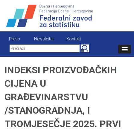
Skip
to
content
Press
Newsletter
Kontakt
Search
for:
INDEKSI PROIZVOĐAČKIH
CIJENA U
GRAĐEVINARSTVU
/STANOGRADNJA, I
TROMJESEČJE 2025. PRVI