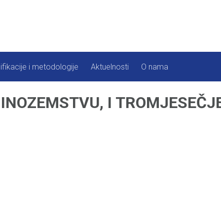
ifikacije i metodologije
Aktuelnosti
O nama
INOZEMSTVU, I TROMJESEČJE 