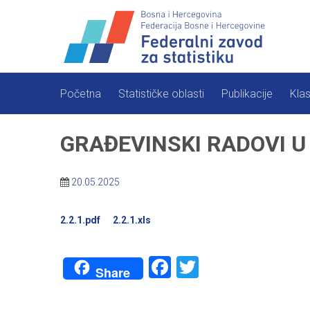
Skip
to
content
Početna
Statističke oblasti
Publikacije
Klas
GRAĐEVINSKI RADOVI U 
20.05.2025
2.2.1.pdf
2.2.1.xls
Facebook
Twitter
Share