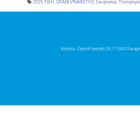
2025
,
FBiH
,
GRAĐEVINARSTVO
,
Saopćenja
,
Tromjesjec
Navigacija
članaka
Adresa: Zelenih beretki 26 | 71000 Saraje