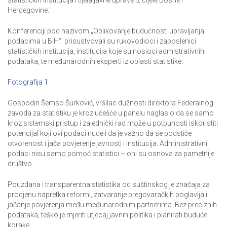
statističkih institucija i tijela javne uprave iz cijele Bosne i
Hercegovine.
Konferenciji pod nazivom „Oblikovanje budućnosti upravljanja
podacima u BiH“ prisustvovali su rukovodioci i zaposlenici
statističkih institucija, institucija koje su nosioci admistrativnih
podataka, te međunarodnih eksperti iz oblasti statistike.
Fotografija 1
Gospodin Šemso Šurković, vršilac dužnosti direktora Federalnog
zavoda za statistiku je kroz učešće u panelu naglasio da se samo
kroz sistemski pristup i zajednički rad može u potpunosti iskoristiti
potencijal koji ovi podaci nude i da je važno da se podstiče
otvorenost i jača povjerenje javnosti i institucija. Administrativni
podaci nisu samo pomoć statistici – oni su osnova za pametnije
društvo.
Pouzdana i transparentna statistika od suštinskog je značaja za
procjenu napretka reformi, zatvaranje pregovaračkih poglavlja i
jačanje povjerenja među međunarodnim partnerima. Bez preciznih
podataka, teško je mjeriti utjecaj javnih politika i planirati buduće
korake.