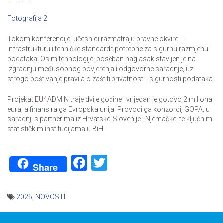
Fotografija 2
Tokom konferencije, učesnici razmatraju pravne okvire, IT
infrastrukturu i tehničke standarde potrebne za sigurnu razmjenu
podataka. Osim tehnologije, poseban naglasak stavljen je na
izgradnju međusobnog povjerenja i odgovorne saradnje, uz
strogo poštivanje pravila o zaštiti privatnosti i sigurnosti podataka.
Projekat EU4ADMIN traje dvije godine i vrijedan je gotovo 2 miliona
eura, a finansira ga Evropska unija. Provodi ga konzorcij GOPA, u
saradnji s partnerima iz Hrvatske, Slovenije i Njemačke, te ključnim
statističkim institucijama u BiH.
Facebook
Twitter
Share
2025
,
NOVOSTI
Navigacija