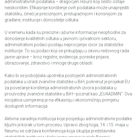
administrativnih podataka – dragocjen resurs koji često ostaje
neiskorišten. Efikasnije korištenje ovih podataka može unaprijediti
statistiku, čineći je preciznijom, pristupačnijom i korisnijom za
građane, institucije i donositelje odluka.
U vremenu kada su precizne i ažurne informacije neophodne za
donošenje kvalitetnih odluka u javnom i privatnom sektoru,
administrativni podaci postaju neprocjenjiv izvor za statističke
institucije. To su podaci koji se prikupljaju u okviru redovnog rada
javne uprave – kroz registre, evidencije, poreske prijave,
obrazovanje, zdravstvo i mnoge druge oblasti.
Kako bi se poboljšala upotreba postojećih administrativnih
podataka u izradi zvanične statistike u BiH, pokrenut je projekat EU
za povećanje korištenja administrativnih izvora podataka u
proizvodnji zvanične statistike u BiH—poznat kao „EU4ADMIN“. Ova
inicijativa usmjerena je na efikasniju i ekonomičniju primjenu
dostupnih informacija.
Aktivna saradnja institucija koje posjeduju administrativne podatke
ključni je korak u tom procesu. Upravo zbog toga, 14. i 15. maja u
Neumu se održava konferencija koja okuplja predstavnike