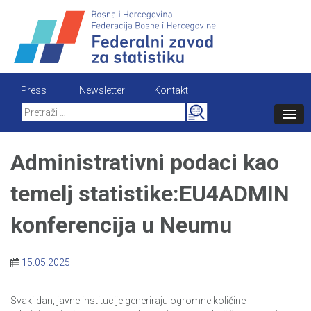
Skip
to
content
Press
Newsletter
Kontakt
Search
for:
Administrativni podaci kao
temelj statistike:EU4ADMIN
konferencija u Neumu
15.05.2025
Svaki dan, javne institucije generiraju ogromne količine