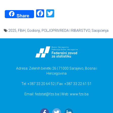
Facebook
Twitter
Share
2025
,
FBiH
,
Godisnji
,
POLJOPRIVREDA I RIBARSTVO
,
Saopćenja
Navigacija
članaka
Adresa: Zelenih beretki 26 | 71000 Sarajevo, Bosna i
Hercegovina
Tel: +387 33 20 64 52 | Fax: +387 33 22 61 51
Email:
fedstat@fzs.ba
| Web: www.fzs.ba