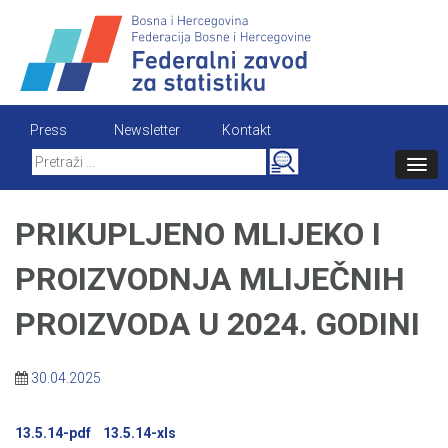
Skip
to
content
Press
Newsletter
Kontakt
Search
for:
PRIKUPLJENO MLIJEKO I
PROIZVODNJA MLIJEČNIH
PROIZVODA U 2024. GODINI
30.04.2025
13.5.14-pdf
13.5.14-xls