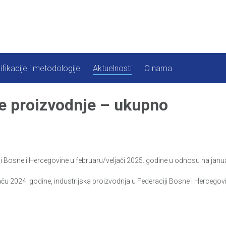
ifikacije i metodologije
Aktuelnosti
O nama
ke proizvodnje – ukupno
 Bosne i Hercegovine u februaru/veljači 2025. godine u odnosu na janua
ču 2024. godine, industrijska proizvodnja u Federaciji Bosne i Hercegovi