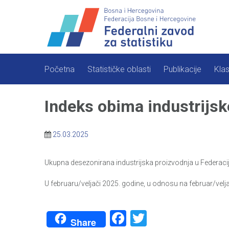
Skip
to
content
Početna
Statističke oblasti
Publikacije
Klas
Indeks obima industrijs
25.03.2025
Ukupna desezonirana industrijska proizvodnja u Federaciji
U februaru/veljači 2025. godine, u odnosu na februar/velja
Facebook
Twitter
Share