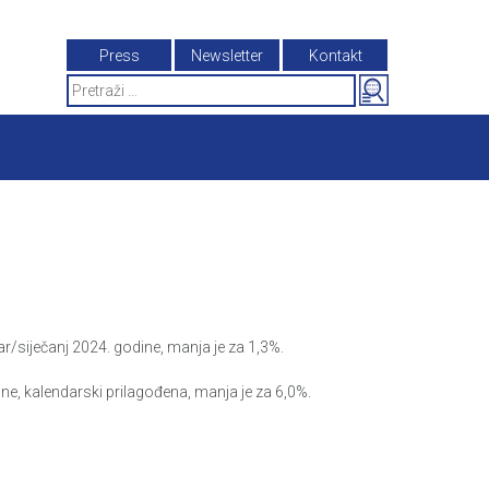
Press
Newsletter
Kontakt
Search
for:
r/siječanj 2024. godine, manja je za 1,3%.
ne, kalendarski prilagođena, manja je za 6,0%.