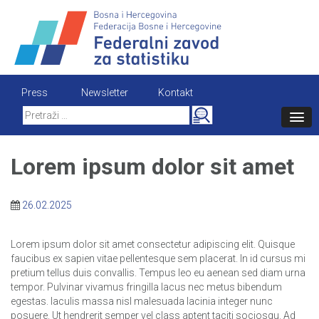
Skip
to
content
Press
Newsletter
Kontakt
Search
for:
Lorem ipsum dolor sit amet
26.02.2025
Lorem ipsum dolor sit amet consectetur adipiscing elit. Quisque
faucibus ex sapien vitae pellentesque sem placerat. In id cursus mi
pretium tellus duis convallis. Tempus leo eu aenean sed diam urna
tempor. Pulvinar vivamus fringilla lacus nec metus bibendum
egestas. Iaculis massa nisl malesuada lacinia integer nunc
posuere. Ut hendrerit semper vel class aptent taciti sociosqu. Ad