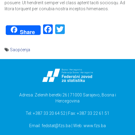
posuere. Ut hendrerit semper vel class aptent taciti sociosqu. Ad
litora torquent per conubia nostra inceptos himenaeos.
Facebook
Twitter
Share
Saopćenja
Navigacija
članaka
Adresa: Zelenih beretki 26 | 71000 Sarajevo, Bosna i
Hercegovina
Tel: +387 33 20 64 52 | Fax: +387 33 22 61 51
Email:
fedstat@fzs.ba
| Web: www.fzs.ba