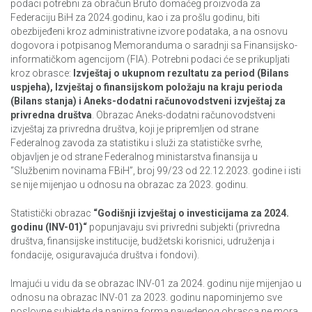
podaci potrebni za obračun Bruto domaćeg proizvoda za
Federaciju BiH za 2024.godinu, kao i za prošlu godinu, biti
obezbijeđeni kroz administrativne izvore podataka, a na osnovu
dogovora i potpisanog Memoranduma o saradnji sa Finansijsko-
informatičkom agencijom (FIA). Potrebni podaci će se prikupljati
kroz obrasce:
Izvještaj o ukupnom rezultatu za period (Bilans
uspjeha), Izvještaj o finansijskom položaju na kraju perioda
(Bilans stanja) i Aneks-dodatni računovodstveni izvještaj za
privredna društva
. Obrazac Aneks-dodatni računovodstveni
izvještaj za privredna društva, koji je pripremljen od strane
Federalnog zavoda za statistiku i služi za statističke svrhe,
objavljen je od strane Federalnog ministarstva finansija u
“Službenim novinama FBiH”, broj 99/23 od 22.12.2023. godine i isti
se nije mijenjao u odnosu na obrazac za 2023. godinu.
Statistički obrazac
“Godišnji izvještaj o investicijama za 2024.
godinu (INV-01)“
popunjavaju svi privredni subjekti (privredna
društva, finansijske institucije, budžetski korisnici, udruženja i
fondacije, osiguravajuća društva i fondovi).
Imajući u vidu da se obrazac INV-01 za 2024. godinu nije mijenjao u
odnosu na obrazac INV-01 za 2023. godinu napominjemo sve
poslovne subjekte da papirna forma navedenog obrasca ne mora