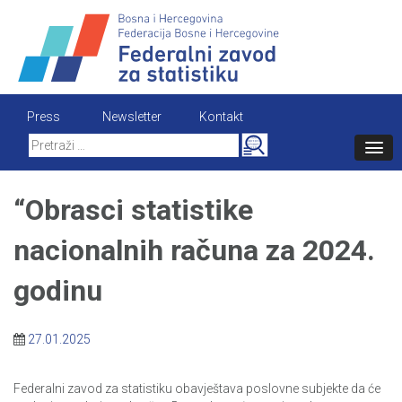
Skip
to
content
Press
Newsletter
Kontakt
Search
for:
“Obrasci statistike
nacionalnih računa za 2024.
godinu
27.01.2025
Federalni zavod za statistiku obavještava poslovne subjekte da će