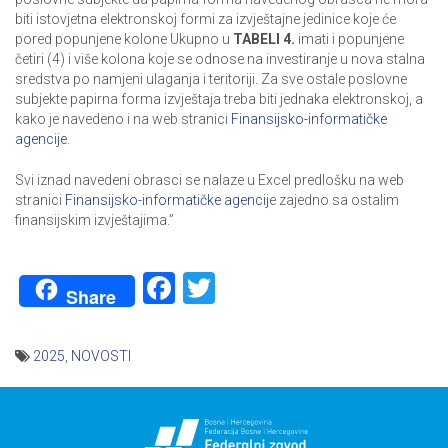
biti istovjetna elektronskoj formi za izvještajne jedinice koje će
pored popunjene kolone Ukupno u
TABELI 4.
imati i popunjene
četiri (4) i više kolona koje se odnose na investiranje u nova stalna
sredstva po namjeni ulaganja i teritoriji. Za sve ostale poslovne
subjekte papirna forma izvještaja treba biti jednaka elektronskoj, a
kako je navedeno i na web stranici
Finansijsko-informatičke
agencije
.
Svi iznad navedeni obrasci se nalaze u Excel predlošku na web
stranici
Finansijsko-informatičke agencij
e zajedno sa ostalim
finansijskim izvještajima.”
Facebook
Twitter
Share
2025
,
NOVOSTI
Navigacija
članaka