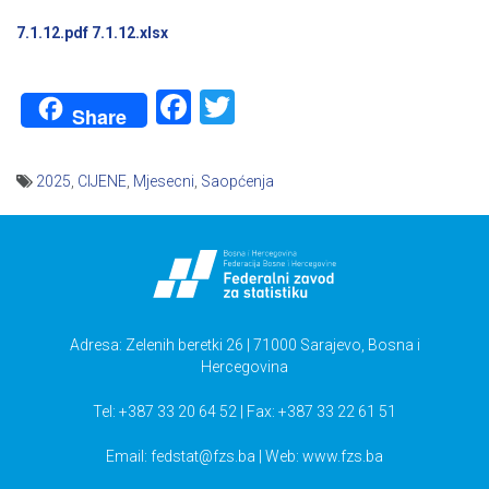
7.1.12.pdf
7.1.12.xlsx
Facebook
Twitter
Share
2025
,
CIJENE
,
Mjesecni
,
Saopćenja
Navigacija
članaka
Adresa: Zelenih beretki 26 | 71000 Sarajevo, Bosna i
Hercegovina
Tel: +387 33 20 64 52 | Fax: +387 33 22 61 51
Email:
fedstat@fzs.ba
| Web: www.fzs.ba