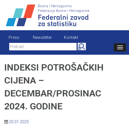
Skip
to
content
Press
Newsletter
Kontakt
Search
for:
INDEKSI POTROŠAČKIH
CIJENA –
DECEMBAR/PROSINAC
2024. GODINE
20.01.2025