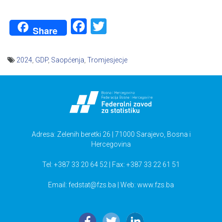
Facebook
Twitter
Share
2024
,
GDP
,
Saopćenja
,
Tromjesjecje
Navigacija
članaka
Adresa: Zelenih beretki 26 | 71000 Sarajevo, Bosna i
Hercegovina
Tel: +387 33 20 64 52 | Fax: +387 33 22 61 51
Email:
fedstat@fzs.ba
| Web: www.fzs.ba