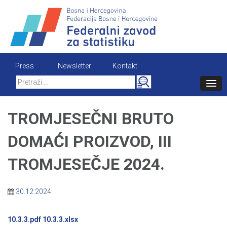
Skip
to
content
Press
Newsletter
Kontakt
Search
for:
TROMJESEČNI BRUTO
DOMAĆI PROIZVOD, III
TROMJESEČJE 2024.
30.12.2024
10.3.3.pdf
10.3.3.xlsx