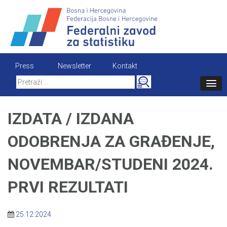
Skip
to
content
Press
Newsletter
Kontakt
Search
for:
IZDATA / IZDANA
ODOBRENJA ZA GRAĐENJE,
NOVEMBAR/STUDENI 2024.
PRVI REZULTATI
25.12.2024