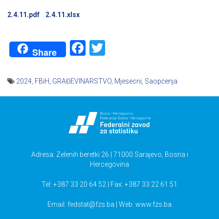
2.4.11.pdf
2.4.11.xlsx
Facebook
Twitter
Share
2024
,
FBiH
,
GRAĐEVINARSTVO
,
Mjesecni
,
Saopćenja
Navigacija
članaka
Adresa: Zelenih beretki 26 | 71000 Sarajevo, Bosna i
Hercegovina
Tel: +387 33 20 64 52 | Fax: +387 33 22 61 51
Email:
fedstat@fzs.ba
| Web: www.fzs.ba