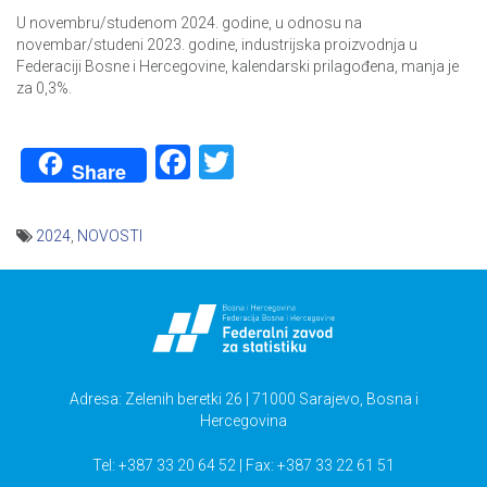
U novembru/studenom 2024. godine, u odnosu na
novembar/studeni 2023. godine, industrijska proizvodnja u
Federaciji Bosne i Hercegovine, kalendarski prilagođena, manja je
za 0,3%.
Facebook
Twitter
Share
2024
,
NOVOSTI
Navigacija
članaka
Adresa: Zelenih beretki 26 | 71000 Sarajevo, Bosna i
Hercegovina
Tel: +387 33 20 64 52 | Fax: +387 33 22 61 51