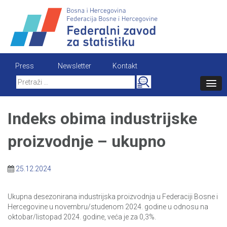
Skip
to
content
Press
Newsletter
Kontakt
Search
for:
Indeks obima industrijske
proizvodnje – ukupno
25.12.2024
Ukupna desezonirana industrijska proizvodnja u Federaciji Bosne i
Hercegovine u novembru/studenom 2024. godine u odnosu na
oktobar/listopad 2024. godine, veća je za 0,3%.