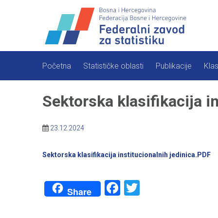
Skip
to
content
Početna
Statističke oblasti
Publikacije
Klas
Sektorska klasifikacija i
23.12.2024
Sektorska klasifikacija institucionalnih jedinica.PDF
Facebook
Twitter
Share