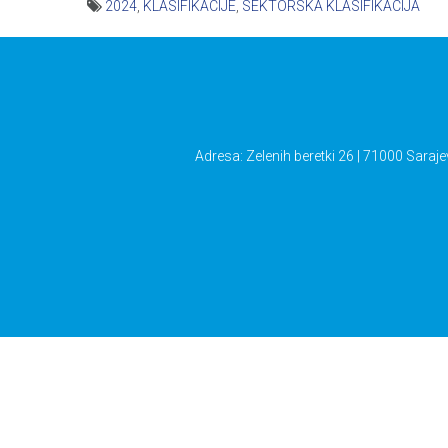
2024
,
KLASIFIKACIJE
,
SEKTORSKA KLASIFIKACIJA
Navigacija
članaka
Adresa: Zelenih beretki 26 | 71000 Saraje