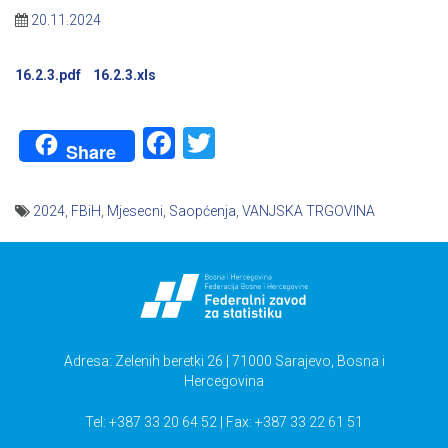
20.11.2024
16.2.3.pdf
16.2.3.xls
Facebook
Twitter
Share
2024
,
FBiH
,
Mjesecni
,
Saopćenja
,
VANJSKA TRGOVINA
Navigacija
članaka
Adresa: Zelenih beretki 26 | 71000 Sarajevo, Bosna i
Hercegovina
Tel: +387 33 20 64 52 | Fax: +387 33 22 61 51