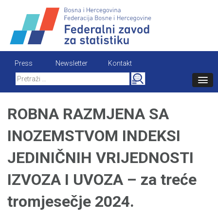
Skip
to
content
Press
Newsletter
Kontakt
Search
for:
ROBNA RAZMJENA SA
INOZEMSTVOM INDEKSI
JEDINIČNIH VRIJEDNOSTI
IZVOZA I UVOZA – za treće
tromjesečje 2024.