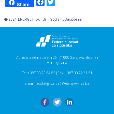
Facebook
Twitter
Share
2024
,
ENERGETIKA
,
FBiH
,
Godisnji
,
Saopćenja
Navigacija
članaka
Adresa: Zelenih beretki 26 | 71000 Sarajevo, Bosna i
Hercegovina
Tel: +387 33 20 64 52 | Fax: +387 33 22 61 51
Email:
fedstat@fzs.ba
| Web: www.fzs.ba