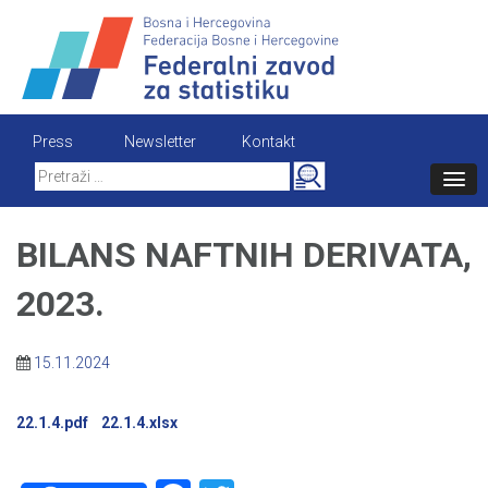
Skip
to
content
Press
Newsletter
Kontakt
Search
for:
BILANS NAFTNIH DERIVATA,
2023.
15.11.2024
22.1.4.pdf
22.1.4.xlsx