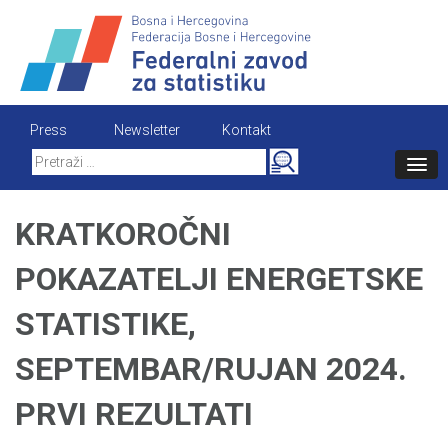
Skip
to
content
Press
Newsletter
Kontakt
Search
for:
KRATKOROČNI
POKAZATELJI ENERGETSKE
STATISTIKE,
SEPTEMBAR/RUJAN 2024.
PRVI REZULTATI