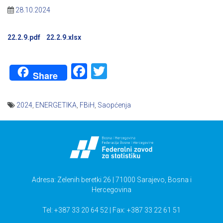
28.10.2024
22.2.9.pdf
22.2.9.xlsx
Facebook
Twitter
Share
2024
,
ENERGETIKA
,
FBiH
,
Saopćenja
Navigacija
članaka
Adresa: Zelenih beretki 26 | 71000 Sarajevo, Bosna i
Hercegovina
Tel: +387 33 20 64 52 | Fax: +387 33 22 61 51