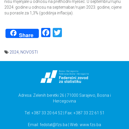
nisu mijenjale u odnosu na prethodni mjesec. U septembru/rujnu
2024. godine u odnosu na septemabar/rujan 2023. godine, cijene
su porasle za 1,3% (godišnja inflacija).
Facebook
Twitter
Share
2024
,
NOVOSTI
Navigacija
članaka
Adresa: Zelenih beretki 26 | 71000 Sarajevo, Bosna i
Hercegovina
Tel: +387 33 20 64 52 | Fax: +387 33 22 61 51
Email:
fedstat@fzs.ba
| Web: www.fzs.ba