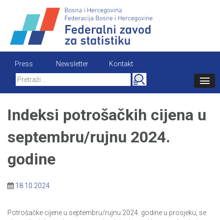
Skip
to
content
Press
Newsletter
Kontakt
Search
for:
Indeksi potrošačkih cijena u
septembru/rujnu 2024.
godine
18.10.2024
Potrošačke cijene u septembru/rujnu 2024. godine u prosjeku, se