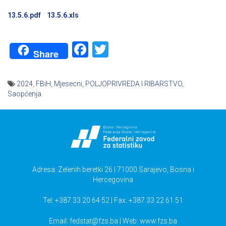
13.5.6.pdf
13.5.6.xls
Facebook
Twitter
Share
2024
,
FBiH
,
Mjesecni
,
POLJOPRIVREDA I RIBARSTVO
,
Saopćenja
Navigacija
članaka
Adresa: Zelenih beretki 26 | 71000 Sarajevo, Bosna i
Hercegovina
Tel: +387 33 20 64 52 | Fax: +387 33 22 61 51
Email:
fedstat@fzs.ba
| Web: www.fzs.ba