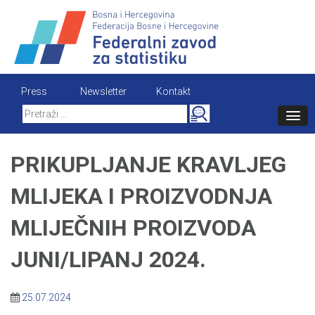
Skip
to
content
Press
Newsletter
Kontakt
Search
for:
PRIKUPLJANJE KRAVLJEG
MLIJEKA I PROIZVODNJA
MLIJEČNIH PROIZVODA
JUNI/LIPANJ 2024.
25.07.2024