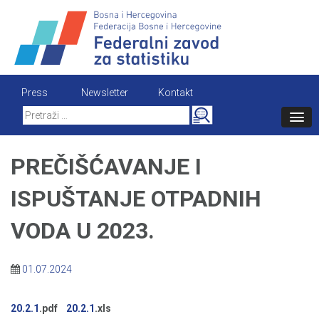
Skip
to
content
Press
Newsletter
Kontakt
Search
for:
PREČIŠĆAVANJE I
ISPUŠTANJE OTPADNIH
VODA U 2023.
01.07.2024
20.2.1
.pdf
20.2.1
.xls