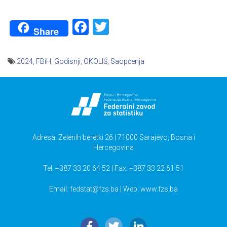
Facebook
Twitter
Share
2024
,
FBiH
,
Godisnji
,
OKOLIŠ
,
Saopćenja
Navigacija
članaka
Adresa: Zelenih beretki 26 | 71000 Sarajevo, Bosna i
Hercegovina
Tel: +387 33 20 64 52 | Fax: +387 33 22 61 51
Email:
fedstat@fzs.ba
| Web: www.fzs.ba