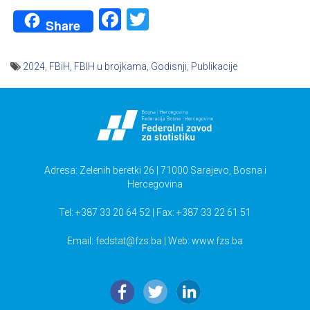
Facebook
Twitter
Share
2024
,
FBiH
,
FBIH u brojkama
,
Godisnji
,
Publikacije
Navigacija
članaka
Adresa: Zelenih beretki 26 | 71000 Sarajevo, Bosna i
Hercegovina
Tel: +387 33 20 64 52 | Fax: +387 33 22 61 51
Email:
fedstat@fzs.ba
| Web: www.fzs.ba