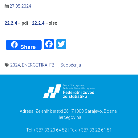
27.05.2024
22.2.4
– pdf
22.2.4
– xlsx
Facebook
Twitter
Share
2024
,
ENERGETIKA
,
FBiH
,
Saopćenja
Navigacija
članaka
Adresa: Zelenih beretki 26 | 71000 Sarajevo, Bosna i
Hercegovina
Tel: +387 33 20 64 52 | Fax: +387 33 22 61 51