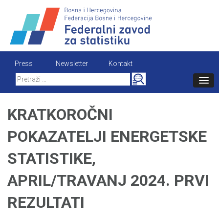
Skip
to
content
Press
Newsletter
Kontakt
Search
for:
KRATKOROČNI
POKAZATELJI ENERGETSKE
STATISTIKE,
APRIL/TRAVANJ 2024. PRVI
REZULTATI