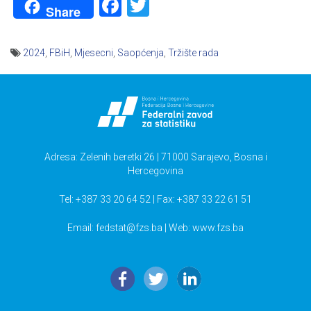
Facebook
Twitter
Share
2024
,
FBiH
,
Mjesecni
,
Saopćenja
,
Tržište rada
Navigacija
članaka
Adresa: Zelenih beretki 26 | 71000 Sarajevo, Bosna i
Hercegovina
Tel: +387 33 20 64 52 | Fax: +387 33 22 61 51
Email:
fedstat@fzs.ba
| Web: www.fzs.ba