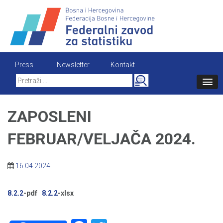
Skip
to
content
Press
Newsletter
Kontakt
Search
for:
ZAPOSLENI
FEBRUAR/VELJAČA 2024.
16.04.2024
8.2.2
-pdf
8.2.2
-xlsx