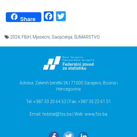
Facebook
Twitter
Share
2024
,
FBiH
,
Mjesecni
,
Saopćenja
,
ŠUMARSTVO
Navigacija
članaka
Adresa: Zelenih beretki 26 | 71000 Sarajevo, Bosna i
Hercegovina
Tel: +387 33 20 64 52 | Fax: +387 33 22 61 51
Email:
fedstat@fzs.ba
| Web: www.fzs.ba