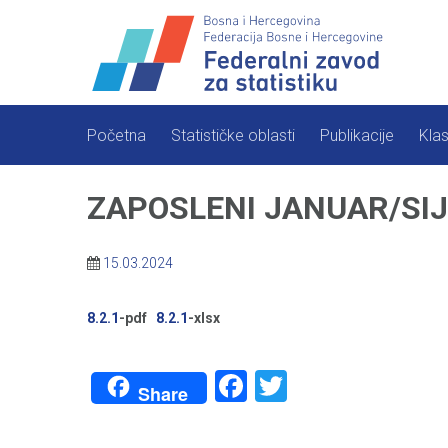
Skip
to
content
Početna
Statističke oblasti
Publikacije
Klas
ZAPOSLENI JANUAR/SIJ
15.03.2024
8.2.1
-pdf
8.2.1
-xlsx
Facebook
Twitter
Share