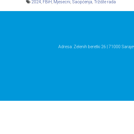
2024
,
FBiH
,
Mjesecni
,
Saopćenja
,
Tržište rada
Navigacija
članaka
Adresa: Zelenih beretki 26 | 71000 Saraje