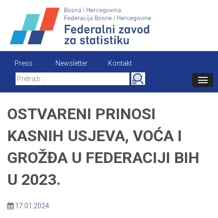
Skip
to
content
Press
Newsletter
Kontakt
Search
for:
OSTVARENI PRINOSI
KASNIH USJEVA, VOĆA I
GROŽĐA U FEDERACIJI BIH
U 2023.
17.01.2024