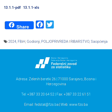
13.1.1-pdf
13.1.1-xls
Facebook
Twitter
Share
2024
,
FBiH
,
Godisnji
,
POLJOPRIVREDA I RIBARSTVO
,
Saopćenja
Navigacija
članaka
Adresa: Zelenih beretki 26 | 71000 Sarajevo, Bosna i
Hercegovina
Tel: +387 33 20 64 52 | Fax: +387 33 22 61 51
Email:
fedstat@fzs.ba
| Web: www.fzs.ba