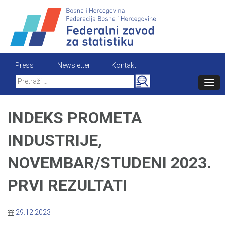
Skip
to
content
Press
Newsletter
Kontakt
Search
for:
INDEKS PROMETA
INDUSTRIJE,
NOVEMBAR/STUDENI 2023.
PRVI REZULTATI
29.12.2023