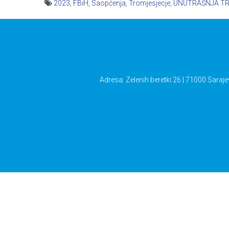
2023
,
FBiH
,
Saopćenja
,
Tromjesjecje
,
UNUTRAŠNJA T
Navigacija
članaka
Adresa: Zelenih beretki 26 | 71000 Saraje