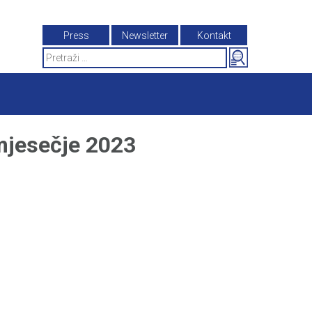
Press
Newsletter
Kontakt
Search
for:
mjesečje 2023