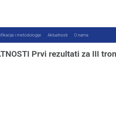
ifikacije i metodologije
Aktuelnosti
O nama
STI Prvi rezultati za III tro