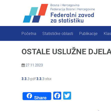
Skip
to
content
Početna
Statističke oblasti
Publikacije
Klas
OSTALE USLUŽNE DJELATNO
27.11.2023
3.3.
3
-pdf
3.3.
3
-xlsx
Facebook
Twitter
Share