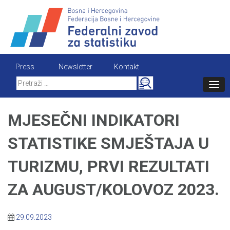
Skip
to
content
Press
Newsletter
Kontakt
Search
for:
MJESEČNI INDIKATORI
STATISTIKE SMJEŠTAJA U
TURIZMU, PRVI REZULTATI
ZA AUGUST/KOLOVOZ 2023.
29.09.2023