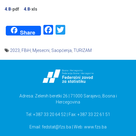
4.8
-pdf
4.8
-xls
Facebook
Twitter
Share
2023
,
FBiH
,
Mjesecni
,
Saopćenja
,
TURIZAM
Navigacija
članaka
Adresa: Zelenih beretki 26 | 71000 Sarajevo, Bosna i
Hercegovina
Tel: +387 33 20 64 52 | Fax: +387 33 22 61 51
Email:
fedstat@fzs.ba
| Web: www.fzs.ba