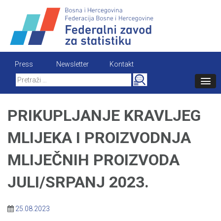
Skip
to
content
Press
Newsletter
Kontakt
Search
for:
PRIKUPLJANJE KRAVLJEG
MLIJEKA I PROIZVODNJA
MLIJEČNIH PROIZVODA
JULI/SRPANJ 2023.
25.08.2023