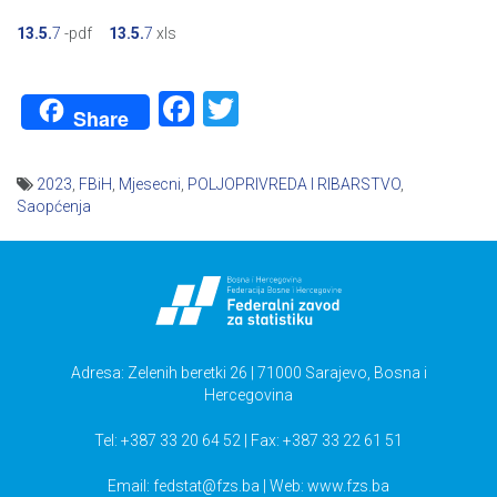
13.5.
7
-pdf
13.5.
7
xls
Facebook
Twitter
Share
2023
,
FBiH
,
Mjesecni
,
POLJOPRIVREDA I RIBARSTVO
,
Saopćenja
Navigacija
članaka
Adresa: Zelenih beretki 26 | 71000 Sarajevo, Bosna i
Hercegovina
Tel: +387 33 20 64 52 | Fax: +387 33 22 61 51
Email:
fedstat@fzs.ba
| Web: www.fzs.ba