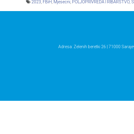
2023
,
FBiH
,
Mjesecni
,
POLJOPRIVREDA I RIBARSTVO
,
S
Navigacija
članaka
Adresa: Zelenih beretki 26 | 71000 Saraje