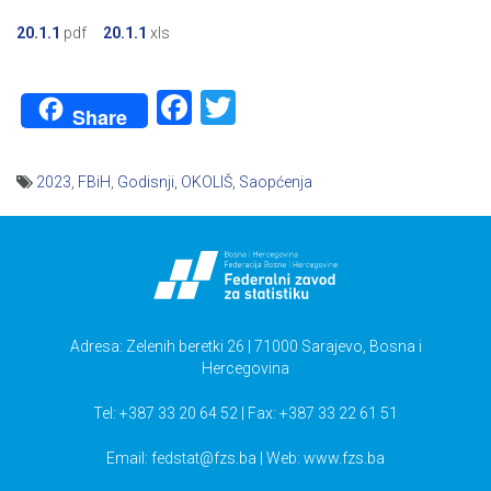
20.1.1
pdf
20.1.1
xls
Facebook
Twitter
Share
2023
,
FBiH
,
Godisnji
,
OKOLIŠ
,
Saopćenja
Navigacija
članaka
Adresa: Zelenih beretki 26 | 71000 Sarajevo, Bosna i
Hercegovina
Tel: +387 33 20 64 52 | Fax: +387 33 22 61 51
Email:
fedstat@fzs.ba
| Web: www.fzs.ba