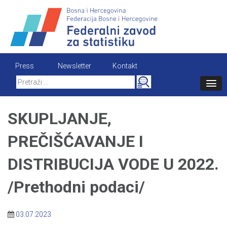
Skip
to
content
Press
Newsletter
Kontakt
Search
for:
SKUPLJANJE,
PREČIŠĆAVANJE I
DISTRIBUCIJA VODE U 2022.
/Prethodni podaci/
03.07.2023