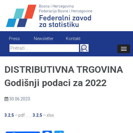
Skip
to
content
Press
Newsletter
Kontakt
Search
for:
DISTRIBUTIVNA TRGOVINA
Godišnji podaci za 2022
30.06.2023
3.2.5
– pdf . . . .
3.2.5
– xlsx