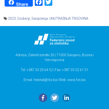
Facebook
Twitter
Share
2023
,
Godisnji
,
Saopćenja
,
UNUTRAŠNJA TRGOVINA
Navigacija
članaka
Adresa: Zelenih beretki 26 | 71000 Sarajevo, Bosna i
Hercegovina
Tel: +387 33 20 64 52 | Fax: +387 33 22 61 51
Email:
fedstat@fzs.ba
| Web: www.fzs.ba