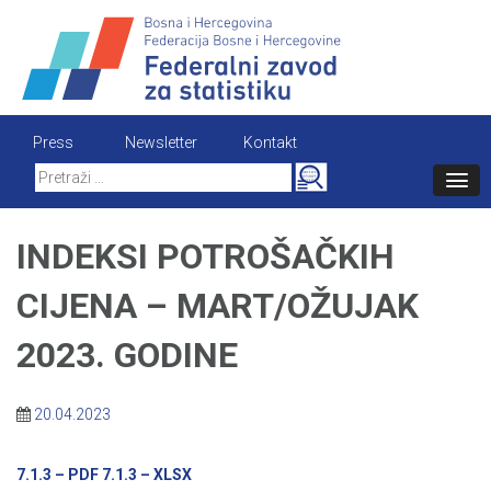
Skip
to
content
Press
Newsletter
Kontakt
Search
for:
INDEKSI POTROŠAČKIH
CIJENA – MART/OŽUJAK
2023. GODINE
20.04.2023
7.1.3 – PDF
7.1.3 – XLSX