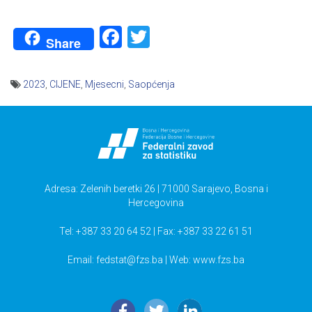
Facebook
Twitter
Share
2023
,
CIJENE
,
Mjesecni
,
Saopćenja
Navigacija
članaka
Adresa: Zelenih beretki 26 | 71000 Sarajevo, Bosna i
Hercegovina
Tel: +387 33 20 64 52 | Fax: +387 33 22 61 51
Email:
fedstat@fzs.ba
| Web: www.fzs.ba